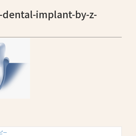
dental-implant-by-z-
 コピー