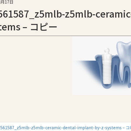
3月17日
561587_z5mlb-z5mlb-ceramic-
stems – コピー
-561587_z5mlb-z5mlb-ceramic-dental-implant-by-z-systems –