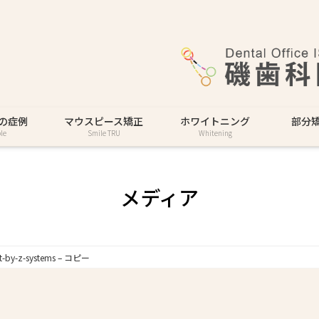
の症例
マウスピース矯正
ホワイトニング
部分
le
Smile TRU
Whitening
メディア
t-by-z-systems – コピー