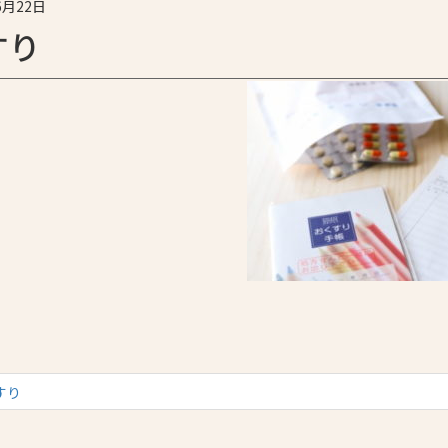
6月22日
すり
すり